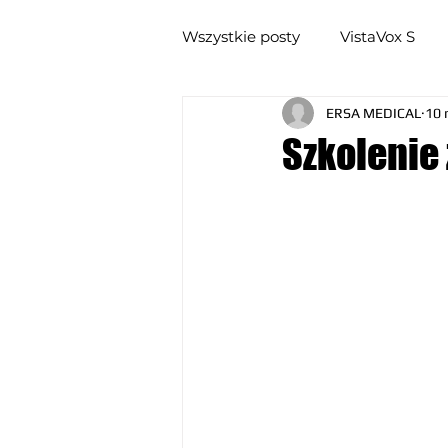
Wszystkie posty
VistaVox S
ERSA MEDICAL
10 
targi stomatologiczne
US
Szkolenie
VistaPano S
autoklawy
Barco
DICOM
CEDE
monitor przeglądowy
mon