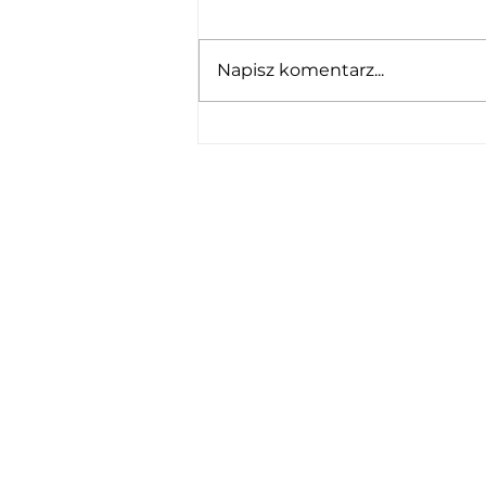
Napisz komentarz...
Stomatologiczne Centrum
Kliniczne w Lublinie ma VistaVox
S