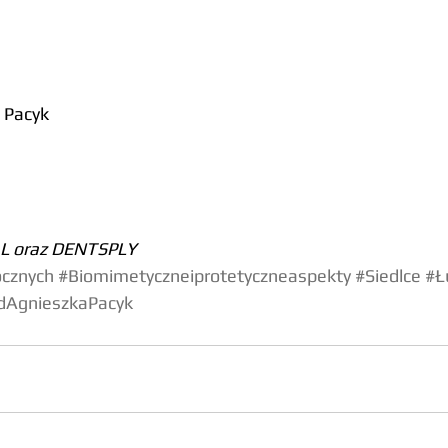
 Pacyk
L oraz DENTSPLY
cznych
#Biomimetyczneiprotetyczneaspekty
#Siedlce
#Ł
dAgnieszkaPacyk