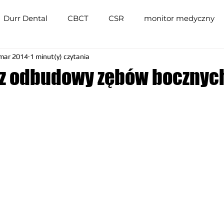
Durr Dental
CBCT
CSR
monitor medyczny
mar 2014
1 minut(y) czytania
G
Diplomat Dental
radiologia stomatologiczna
 z odbudowy zębów bocznyc
unity stomatologiczne
szkolenia
dystrybutor st
Lunos
stomatologia
piaskarka MyFLow
m
itor przeglądowy