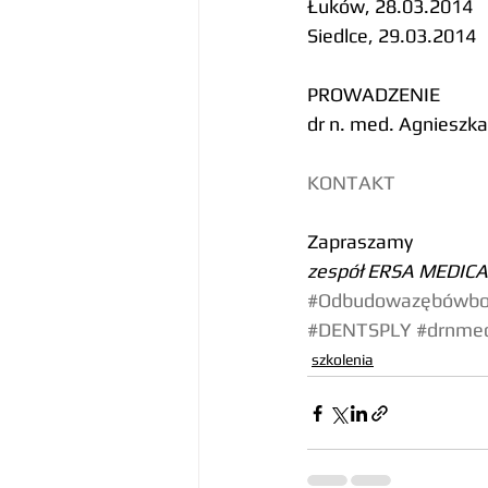
Łuków, 28.03.2014
Siedlce, 29.03.2014
PROWADZENIE
dr n. med. Agnieszka
KONTAKT
Zapraszamy
zespół ERSA MEDICA
#Odbudowazębówbo
#DENTSPLY
#drnme
szkolenia