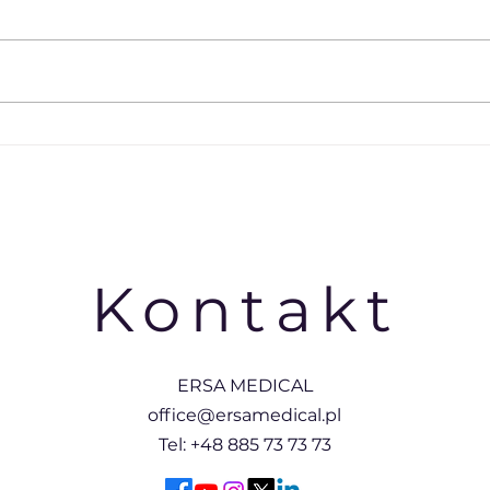
CEDE 2017 - promocje
Już 1
#ProstoZfabryki
stom
Kontakt
ERSA MEDICAL
office@ersamedical.pl
Tel: +48 885 73 73 73