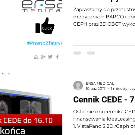
Zapraszamy do przetest
medycznych BARCO i obe
CEPH oraz 3D CBCT wyko
pantomograf i tomograf
ERSA MEDICAL
10 paź 2017
1 minut(y) cz
Cennik CEDE - 7
Ostatnie dni cennika CEDE 2017 
finansowania IdeaLeasin
1. VistaPano S 2D /Ceph or