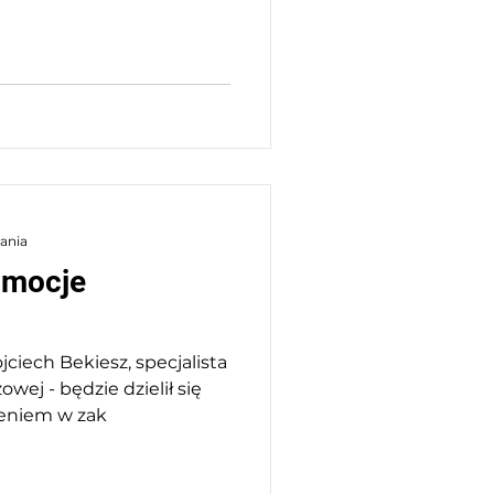
tania
omocje
jciech Bekiesz, specjalista
wej - będzie dzielił się
zeniem w zak