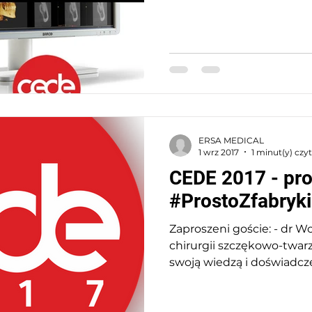
ERSA MEDICAL
1 wrz 2017
1 minut(y) czy
CEDE 2017 - pr
#ProstoZfabryki
Zaproszeni goście: - dr Wo
chirurgii szczękowo-twarzo
swoją wiedzą i doświadc