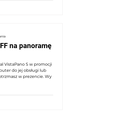
ania
F na panoramę
l VistaPano S w promocji
ter do jej obsługi lub
trzmasz w prezencie. Wy