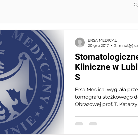
ERSA MEDICAL
20 gru 2017
2 minut(y) c
Stomatologiczn
Kliniczne w Lub
S
Ersa Medical wygrała prz
tomografu stożkowego do
Obrazowej prof. T. Katarzy