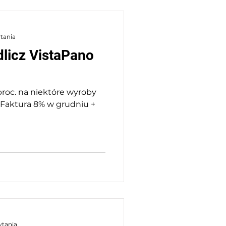
ytania
licz VistaPano
proc. na niektóre wyroby
Faktura 8% w grudniu +
ytania