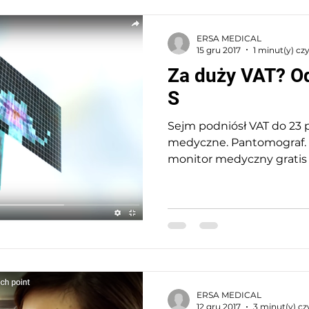
ERSA MEDICAL
15 gru 2017
1 minut(y) cz
Za duży VAT? Od
S
Sejm podniósł VAT do 23 
medyczne. Pantomograf. 
monitor medyczny gratis
ERSA MEDICAL
12 gru 2017
3 minut(y) cz