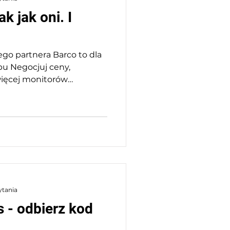
 jak oni. I
go partnera Barco to dla
upu Negocjuj ceny,
więcej monitorów
ytania
 - odbierz kod