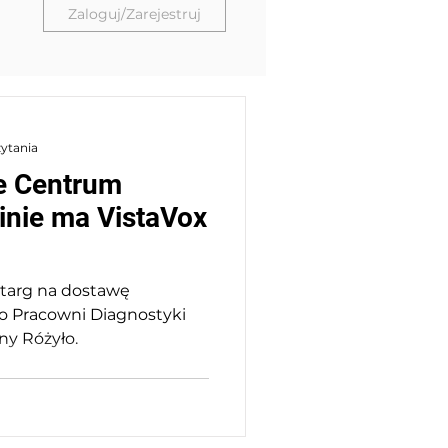
Zaloguj/Zarejestruj
zytania
e Centrum
linie ma VistaVox
etarg na dostawę
 Pracowni Diagnostyki
ny Różyło.