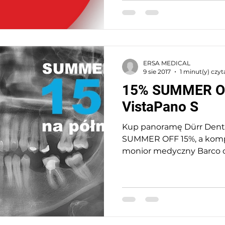
ERSA MEDICAL
9 sie 2017
1 minut(y) czyt
15% SUMMER OF
VistaPano S
Kup panoramę Dürr Denta
SUMMER OFF 15%, a kompu
monior medyczny Barco o