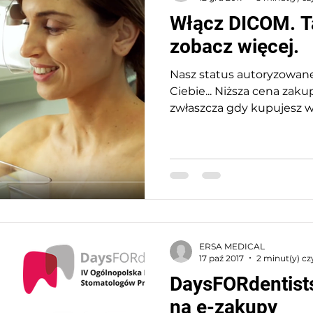
Włącz DICOM. Tak
zobacz więcej.
Nasz status autoryzowane
Ciebie... Niższa cena zak
zwłaszcza gdy kupujesz 
medyczn
ERSA MEDICAL
17 paź 2017
2 minut(y) cz
DaysFORdentists
na e-zakupy