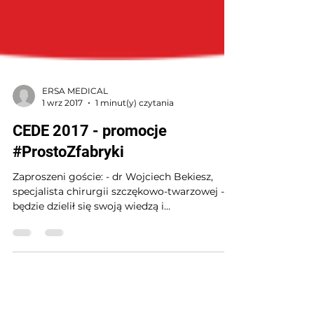
ERSA MEDICAL
1 wrz 2017
1 minut(y) czytania
CEDE 2017 - promocje
#ProstoZfabryki
Zaproszeni goście: - dr Wojciech Bekiesz,
specjalista chirurgii szczękowo-twarzowej -
będzie dzielił się swoją wiedzą i
doświadczeniem w zak