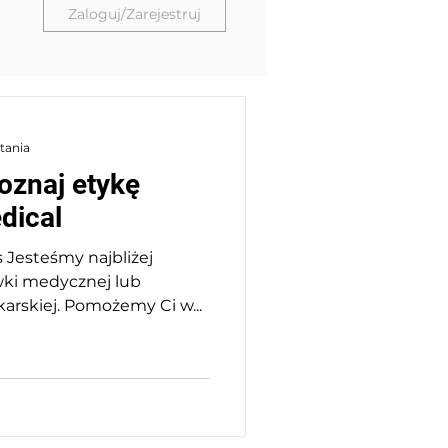
Zaloguj/Zarejestruj
ytania
oznaj etykę
dical
 Jesteśmy najbliżej
wki medycznej lub
karskiej. Pomożemy Ci w...