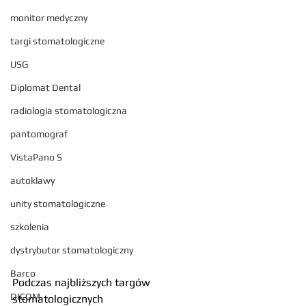
monitor medyczny
targi stomatologiczne
USG
Diplomat Dental
radiologia stomatologiczna
pantomograf
VistaPano S
autoklawy
unity stomatologiczne
szkolenia
dystrybutor stomatologiczny
Barco
Podczas najbliższych targów 
DICOM
stomatologicznych