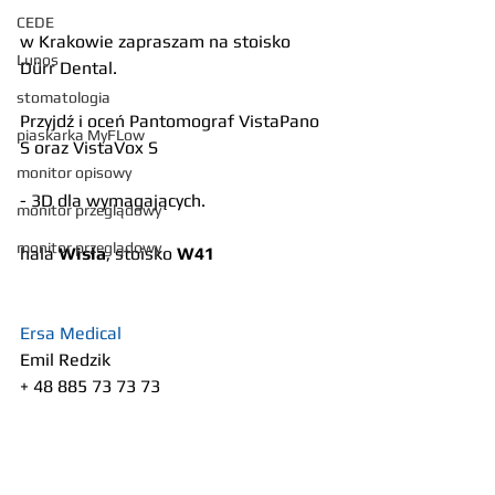
CEDE
w Krakowie zapraszam na stoisko 
Lunos
Dürr Dental.
stomatologia
Przyjdź i oceń Pantomograf VistaPano 
piaskarka MyFLow
S oraz VistaVox S
monitor opisowy
- 3D dla wymagających.
monitor przeglądowy
monitor przeglądowy
hala 
Wisła
, stoisko 
W41
Ersa Medical
Emil Redzik
+ 48 885 73 73 73