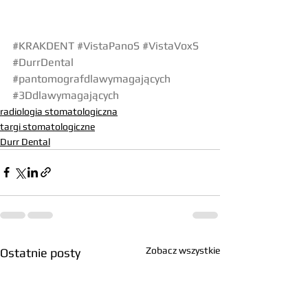
#KRAKDENT
#VistaPanoS
#VistaVoxS
#DurrDental
#pantomografdlawymagających
#3Ddlawymagających
radiologia stomatologiczna
targi stomatologiczne
Durr Dental
Zobacz wszystkie
Ostatnie posty